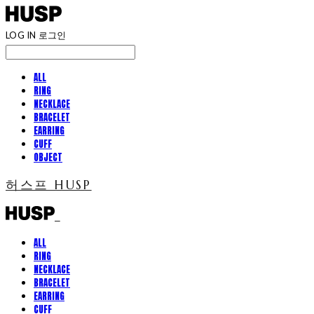
LOG IN
로그인
ALL
RING
NECKLACE
BRACELET
EARRING
CUFF
OBJECT
허스프 HUSP
ALL
RING
NECKLACE
BRACELET
EARRING
CUFF