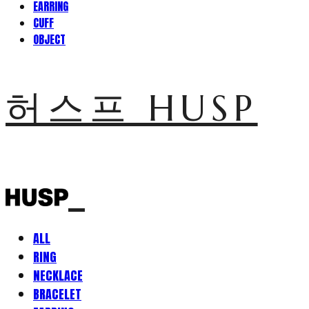
EARRING
CUFF
OBJECT
허스프 HUSP
ALL
RING
NECKLACE
BRACELET