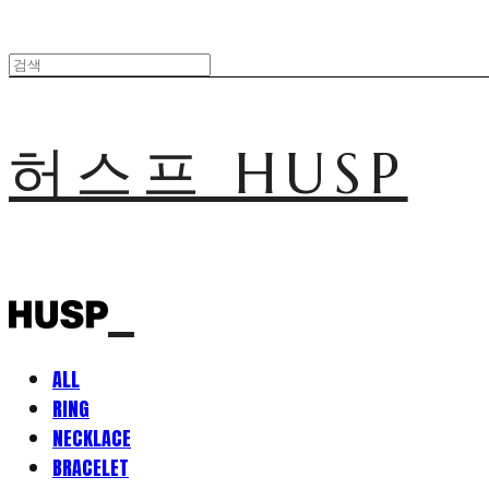
허스프 HUSP
ALL
RING
NECKLACE
BRACELET