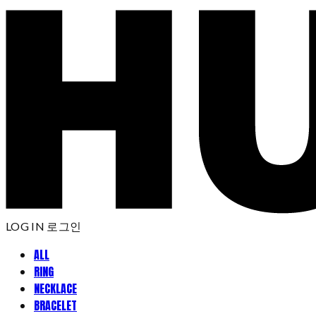
LOG IN
로그인
ALL
RING
NECKLACE
BRACELET