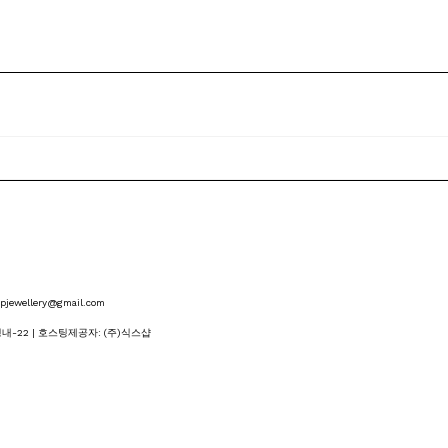
wellery@gmail.com
내-22
| 호스팅제공자: (주)식스샵