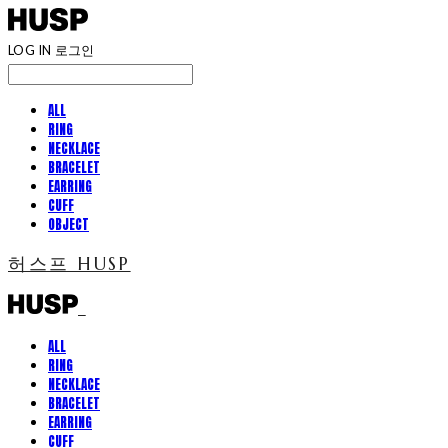
LOG IN
로그인
ALL
RING
NECKLACE
BRACELET
EARRING
CUFF
OBJECT
허스프 HUSP
ALL
RING
NECKLACE
BRACELET
EARRING
CUFF