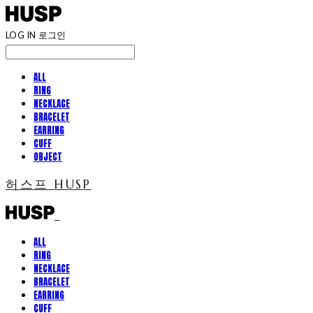
LOG IN
로그인
ALL
RING
NECKLACE
BRACELET
EARRING
CUFF
OBJECT
허스프 HUSP
ALL
RING
NECKLACE
BRACELET
EARRING
CUFF