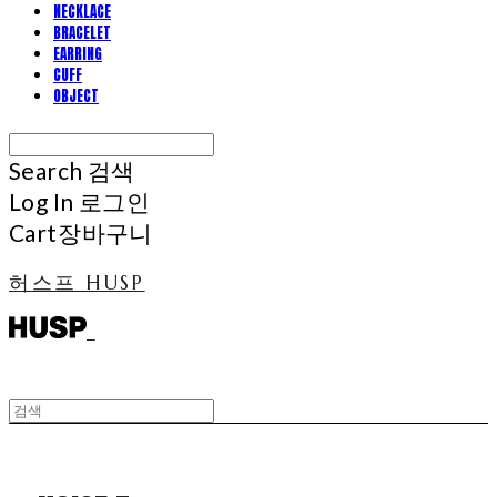
NECKLACE
BRACELET
EARRING
CUFF
OBJECT
Search
검색
Log In
로그인
Cart
장바구니
허스프 HUSP