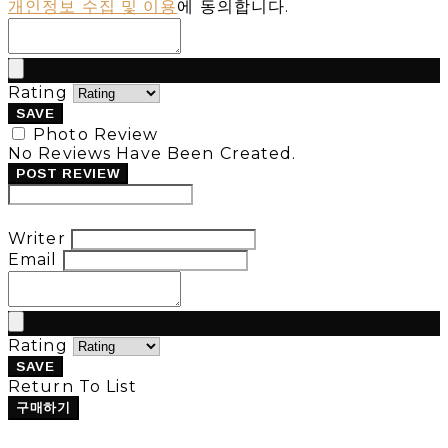
개인정보 수집 및 이용
에 동의합니다.
Rating
SAVE
Photo Review
No Reviews Have Been Created.
POST REVIEW
Modify Review
Writer
Email
Rating
SAVE
Return To List
구매하기