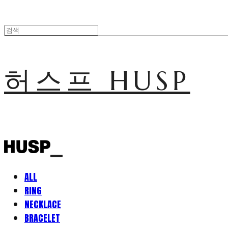
허스프 HUSP
ALL
RING
NECKLACE
BRACELET