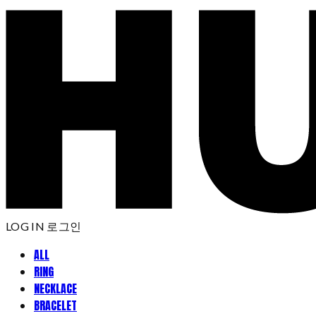
LOG IN
로그인
ALL
RING
NECKLACE
BRACELET