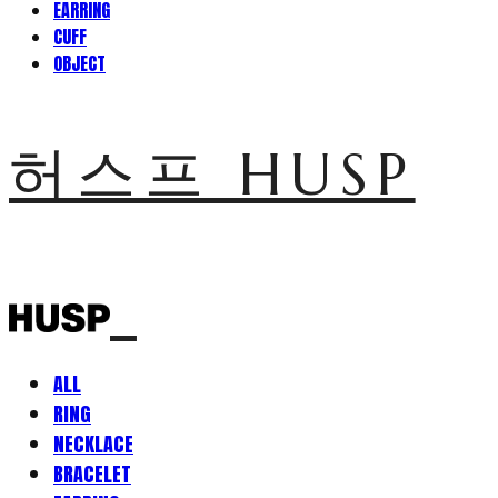
EARRING
CUFF
OBJECT
허스프 HUSP
ALL
RING
NECKLACE
BRACELET