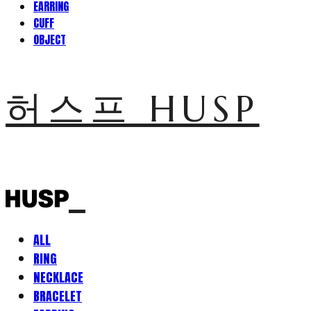
EARRING
CUFF
OBJECT
허스프 HUSP
ALL
RING
NECKLACE
BRACELET