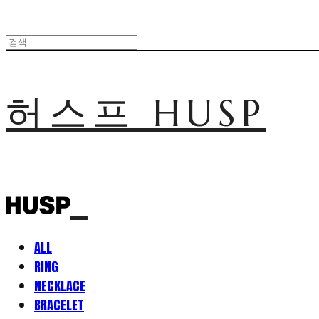
허스프 HUSP
ALL
RING
NECKLACE
BRACELET