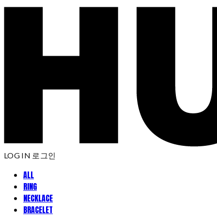
LOG IN
로그인
ALL
RING
NECKLACE
BRACELET