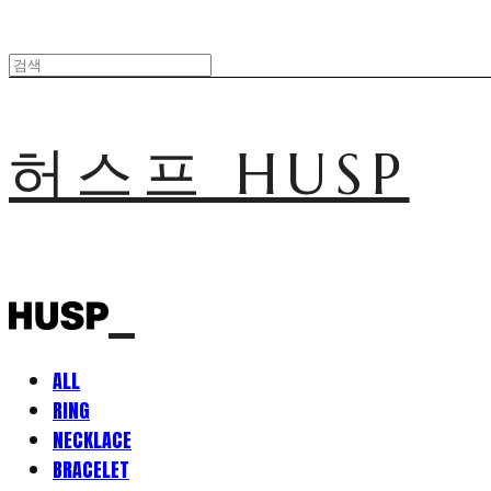
허스프 HUSP
ALL
RING
NECKLACE
BRACELET