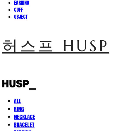
EARRING
CUFF
OBJECT
허스프 HUSP
ALL
RING
NECKLACE
BRACELET