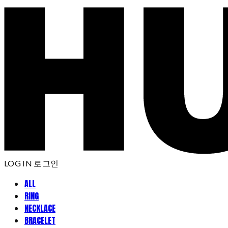
LOG IN
로그인
ALL
RING
NECKLACE
BRACELET